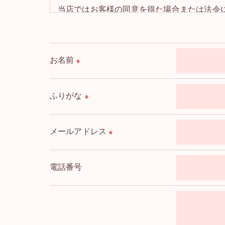
当店ではお客様の同意を得た場合または法令
取得した個人情報を第三者に提供することは
＜個人情報の委託について＞
お名前
※
当店では、利用目的の達成に必要な範囲にお
これらの委託先に対しては個人情報保護契約
ふりがな
※
＜個人情報の安全管理＞
当店では、個人情報の漏洩等がなされないよ
メールアドレス
※
＜個人情報を与えなかった場合に生じる結果
必要な情報を頂けない場合は、それに対応し
電話番号
＜個人情報の開示･訂正・削除･利用停止の手
当店では、お客様の個人情報の開示･訂正･削
ご本人である事を確認のうえ、対応させて頂