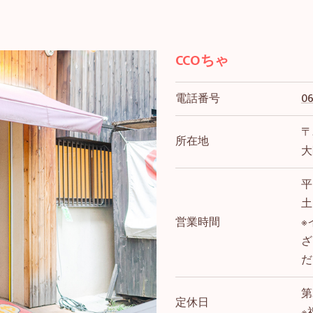
CCOちゃ
電話番号
06
〒
所在地
大
平
土
営業時間
※
ざ
だ
第
定休日
※