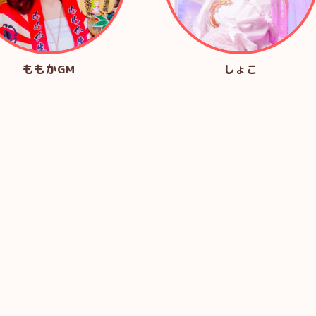
ももかGM
しょこ