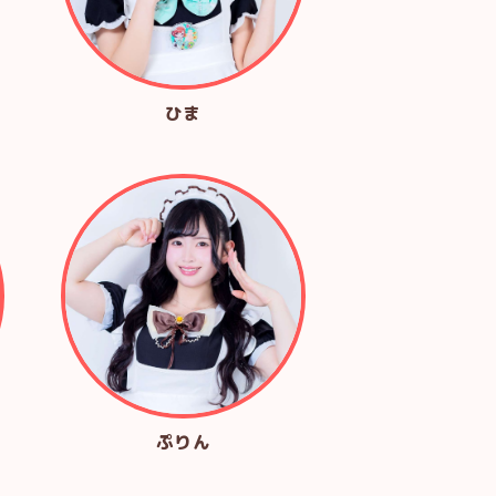
ひま
ぷりん