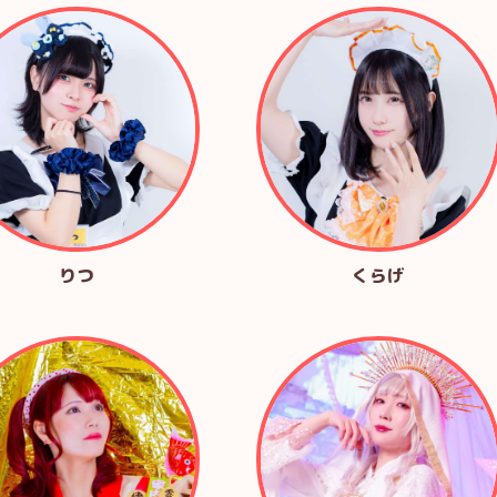
りつ
くらげ