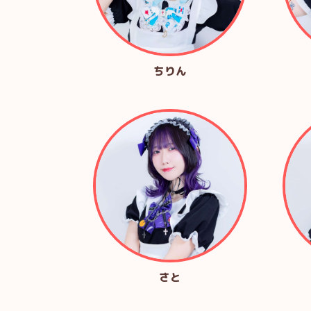
ちりん
さと