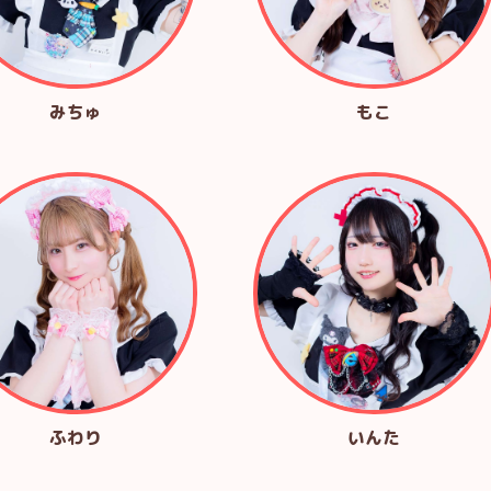
みちゅ
もこ
ふわり
いんた