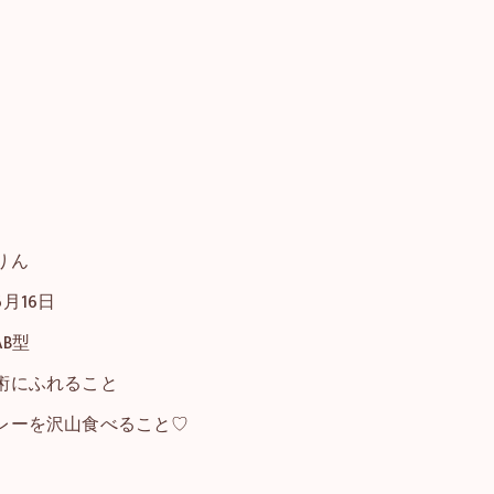
りん
月16日
B型
術にふれること
レーを沢山食べること♡