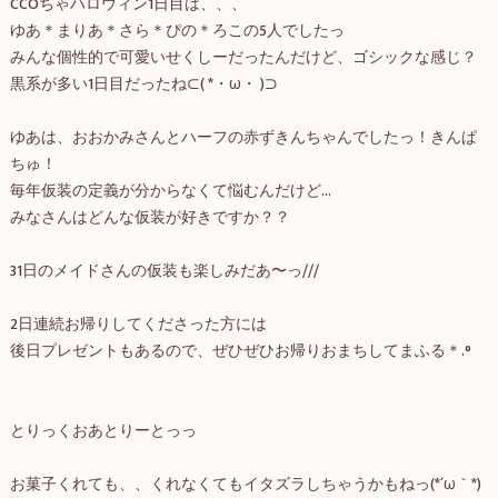
CCOちゃハロウィン1日目は、、、
ゆあ＊まりあ＊さら＊ぴの＊ろこの5人でしたっ
みんな個性的で可愛いせくしーだったんだけど、ゴシックな感じ？
黒系が多い1日目だったね⊂( *・ω・ )⊃
ゆあは、おおかみさんとハーフの赤ずきんちゃんでしたっ！きんぱ
ちゅ！
毎年仮装の定義が分からなくて悩むんだけど...
みなさんはどんな仮装が好きですか？？
31日のメイドさんの仮装も楽しみだあ〜っ///
2日連続お帰りしてくださった方には
後日プレゼントもあるので、ぜひぜひお帰りおまちしてまふる＊.°
とりっくおあとりーとっっ
お菓子くれても、、くれなくてもイタズラしちゃうかもねっ(*´ω｀*)