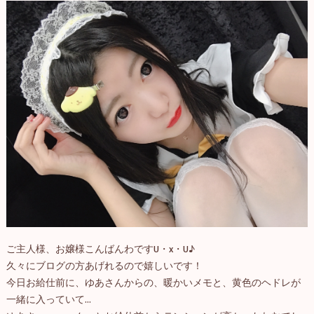
ご主人様、お嬢様こんばんわですU・x・U♪
久々にブログの方あげれるので嬉しいです！
今日お給仕前に、ゆあさんからの、暖かいメモと、黄色のヘドレが
一緒に入っていて…