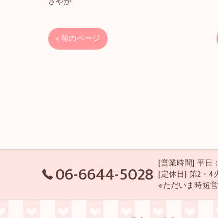
さやか
< 前のページ
[営業時間] 平日：P
06-6644-5028
[定休日] 第2
※ただいま時短