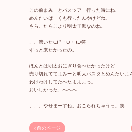
この前まみーとバスツアー行った時にね、
めんたいぱーくも行ったんやけどね、
さら、たらこより明太子派なのね。
、、沸いた⊂( *・ω・ )⊃笑
ずっと来たかったの。
ほんとは明太おにぎり食べたかったけど
売り切れててまみーと明太パスタとめんたいま
わけわけしてたべたよよよっ。
おいしかった、へへへ
、、、やせまーすね。おこられちゃうっ。笑
< 前のページ