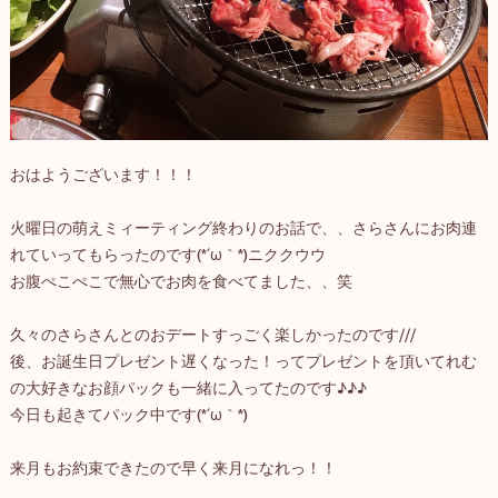
おはようございます！！！
火曜日の萌えミィーティング終わりのお話で、、さらさんにお肉連
れていってもらったのです(*´ω｀*)ニククウウ
お腹ぺこぺこで無心でお肉を食べてました、、笑
久々のさらさんとのおデートすっごく楽しかったのです///
後、お誕生日プレゼント遅くなった！ってプレゼントを頂いてれむ
の大好きなお顔パックも一緒に入ってたのです♪♪♪
今日も起きてパック中です(*´ω｀*)
来月もお約束できたので早く来月になれっ！！