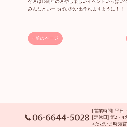
今月は15周年の月やし楽しいイベントいっぱいでわ
みんなといーっぱい想い出作れますように！！
< 前のページ
[営業時間] 平日：P
06-6644-5028
[定休日] 第2
※ただいま時短