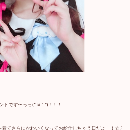
です〜っっ(*´ω｀*)！！！
着てさらにかわいくなってお給仕しちゃう日だよ！！☆.°