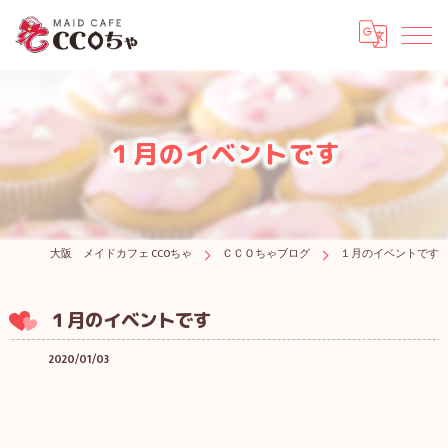
１月のイベントです
大阪 メイドカフェ CCOちゃ
ＣＣＯちゃブログ
１月のイベントです
１月のイベントです
2020/01/03