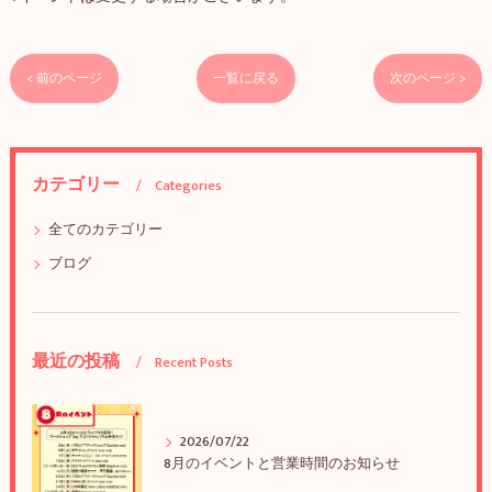
< 前のページ
一覧に戻る
次のページ >
カテゴリー
Categories
全てのカテゴリー
ブログ
最近の投稿
Recent Posts
2026/07/22
8月のイベントと営業時間のお知らせ