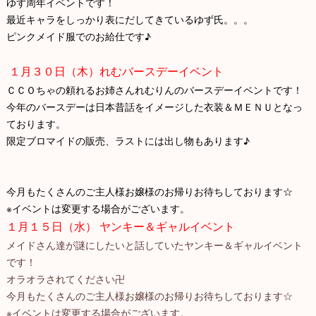
ゆず周年イベントです！
最近キャラをしっかり表にだしてきているゆず氏。。。
ピンクメイド服でのお給仕です♪
１月３０日（木）れむバースデーイベント
ＣＣＯちゃの頼れるお姉さんれむりんのバースデーイベントです！
今年のバースデーは日本昔話をイメージした衣装＆ＭＥＮＵとなっ
ております。
限定ブロマイドの販売、ラストには出し物もあります♪
今月もたくさんのご主人様お嬢様のお帰りお待ちしております☆
※イベントは変更する場合がございます。
１月１５日（水） ヤンキー＆ギャルイベント
メイドさん達が謎にしたいと話していたヤンキー＆ギャルイベント
です！
オラオラされてください卍
今月もたくさんのご主人様お嬢様のお帰りお待ちしております☆
※イベントは変更する場合がございます。