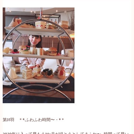
第31羽 ＊°.ふわふわ時間〜・°＊