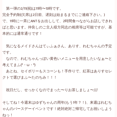
第一弾の
2/11
(祝)は
11時〜13時
です。
完全予約制(欠席は2日前、遅刻は始まるまでにご連絡下さい。)
で、
11時に
一斉にANTをお出しして、
2時
間食べながらお話しできれ
ばと思います。仲良しのご主人様方同志の相席等は可能ですが、基
本的には通常通りです！
気になるメイドさんはてぃふぁさん、ありす、れむちゃんの予定
です。
なので、れむちゃんっぽい黄色いメニューを用意したいなぁ〜と
考えてまふ(*・ω・*)
あとね、セイボリーもスコーンも！手作りで、紅茶はありすセレ
クトで選びまふ〜たのちみ！！！
祝日だし、せっかくなのでまった〜りお茶しましょ〜///
そしてね！今週末はゆずちゃんの周年(もう1年？！)、来週はれむち
ゃんのバースデーイベントです！絶対絶対ご帰宅してお祝いしよう
ねっ！