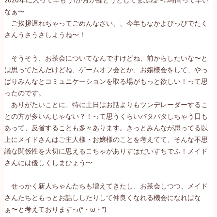
2020年に入って早もう1か月が経とうとしてまふね〜…時間って早い
なぁ〜
ご挨拶遅れちゃってごめんなさい、、今年もなかよぴっぴでたく
さんうさうさしようね〜！
そうそう、お茶会についてなんですけどね、前からしたいな〜と
は思ってたんだけどね、ゲームオフ会とか、お嬢様会をして、やっ
ぱりみんなとコミュニケーションを取る場がもっと欲しい！って思
ったのです。
ありがたいことに、特に土日はお話よりもツンデレーダーするこ
との方が多いんじゃない？！って思うくらいバタバタしちゃう日も
あって、反省することも多々あります。きっとみんなが思ってる以
上にメイドさんはご主人様・お嬢様のことを考えてて、そんな不思
議な関係性を大切に思えるこちゃがありすはだいすちでふ！メイド
さんには優しくしまひょう〜
せっかく新人ちゃんたちも増えてきたし、お茶会しつつ、メイド
さんたちともっとお話ししたりして仲良くなれる機会になればな
ぁ〜と考えておりますっ(*・ω・*)