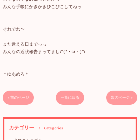
みんな手帳にかきかきぴこぴこしてねっ
それでわ〜
また逢える日までっっ
みんなの近状報告まってまし⊂( *・ω・ )⊃
＊ゆあめろ＊
< 前のページ
一覧に戻る
次のページ >
カテゴリー
Categories