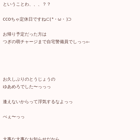
ということわ、、、？？
CCOちゃ定休日ですね⊂( *・ω・ )⊃
お帰り予定だった方は
つぎの萌チャージまで自宅警備員でしっっ←
お久しぶりのとうじょうの
ゆあめろでした〜っっっ
逢えないからって浮気するなよっっ
べぇ〜っっ
大事な大事なお知らせだから