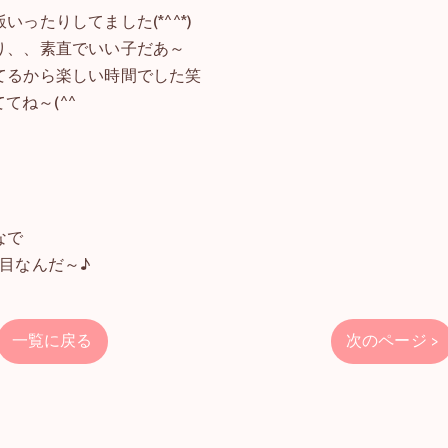
ったりしてました(*^^*)
り、、素直でいい子だあ～
てるから楽しい時間でした笑
てね～(^^
なで
目なんだ～♪
一覧に戻る
次のページ >