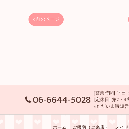
< 前のページ
[営業時間] 平日：P
06-6644-5028
[定休日] 第2
※ただいま時短
ホーム
ご帰宅（ご来店）
メイド