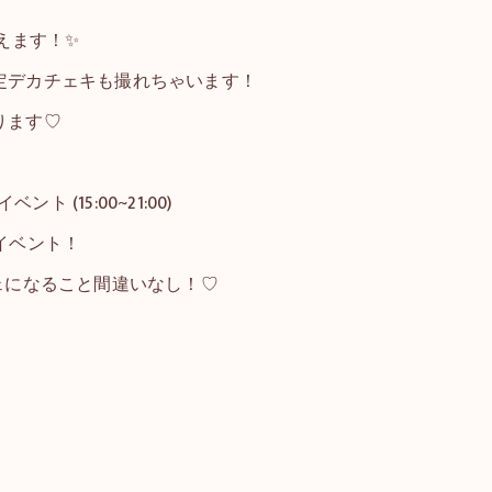
えます！✨
定デカチェキも撮れちゃいます！
ります♡
ント (15:00~21:00)
イベント！
ェになること間違いなし！♡