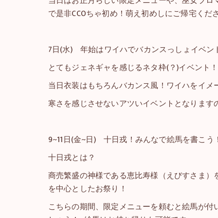
当日はお正月らしい限定メニューや、巫女ブロマ
で是非CCOちゃ初め！萌え初めしにご帰宅くだ
7日(水) 年始はワイハでバカンスっしょイベント (15:
とてもジェネギャを感じるネタ枠(？)イベント
当日衣装はもちろんバカンス風！ワイハをイメ
寒さを感じさせないアツいイベントとなりますの
9~11日(金~日) 十日戎！みんなで絵馬を書こう！
十日戎とは？
商売繁盛の神様である恵比寿様（えびすさま）を
を中心としたお祭り！
こちらの期間、限定メニューを頼むと絵馬が付い